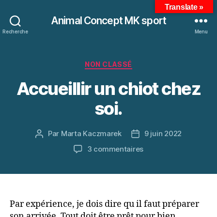
Translate »
Animal Concept MK sport
Recherche
Menu
Catégories
NON CLASSÉ
Accueillir un chiot chez
soi.
Par
Marta Kaczmarek
9 juin 2022
Auteur
Date
de
de
sur
3 commentaires
l’article
l’article
Accueillir
un
chiot
chez
soi.
Par expérience, je dois dire qu il faut préparer
son arrivée. Tout doit être prêt pour bien