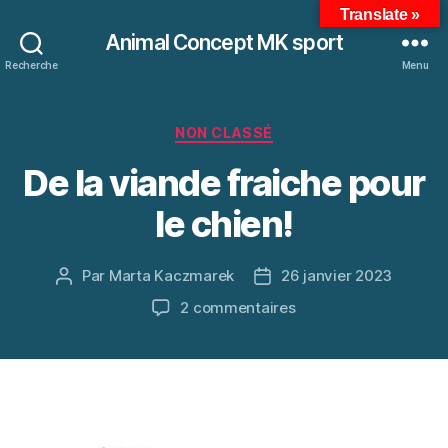
Translate »
Animal Concept MK sport
Recherche
Menu
Catégories
NON CLASSÉ
De la viande fraiche pour
le chien!
Par
Marta Kaczmarek
26 janvier 2023
Auteur
Date
de
de
sur
2 commentaires
l’article
l’article
De
la
viande
fraiche
pour
le