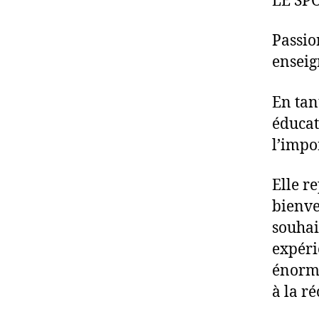
LE SP
Passio
enseig
En tan
éducat
l’impo
Elle r
bienve
souhai
expéri
énormé
à la r