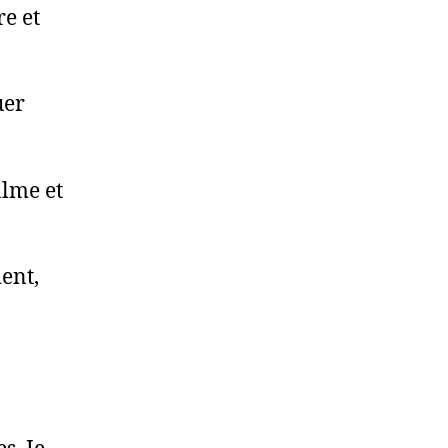
e et
uer
alme et
ent,