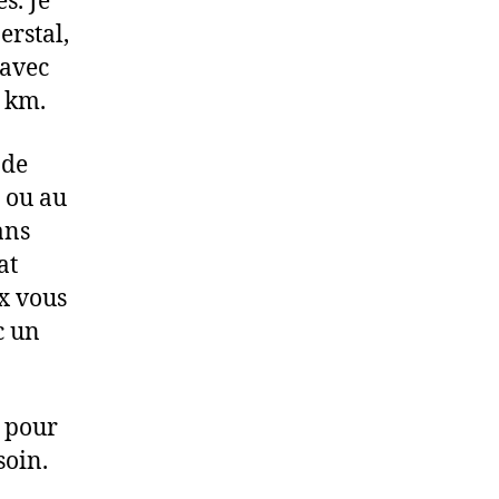
s. Je
erstal,
 avec
 km.
 de
 ou au
ans
at
x vous
c un
, pour
soin.