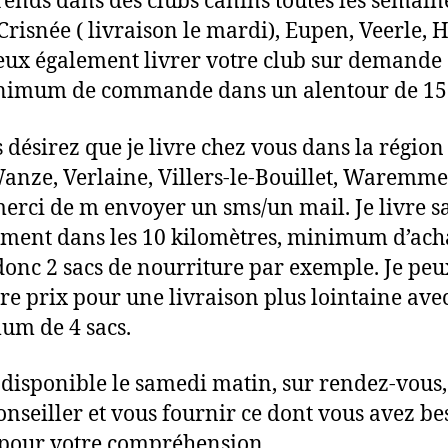
rends dans des clubs canins toutes les semaine
 Crisnée ( livraison le mardi), Eupen, Veerle, H
eux également livrer votre club sur demande
nimum de commande dans un alentour de 15
s désirez que je livre chez vous dans la région
anze, Verlaine, Villers-le-Bouillet, Waremme
merci de m envoyer un sms/un mail. Je livre s
ment dans les 10 kilomètres, minimum d’ach
donc 2 sacs de nourriture par exemple. Je peu
re prix pour une livraison plus lointaine ave
m de 4 sacs.
s disponible le samedi matin, sur rendez-vous
onseiller et vous fournir ce dont vous avez be
pour votre compréhension.