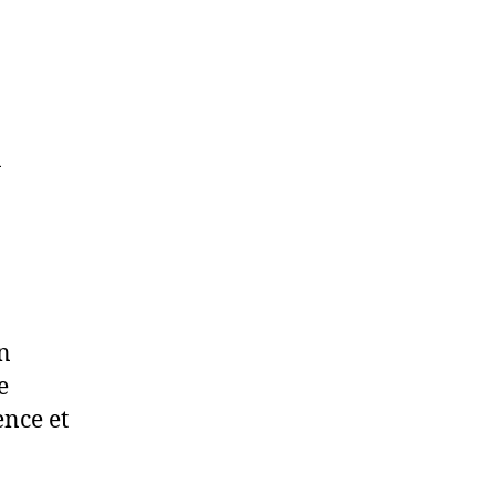
n
n
e
ence et