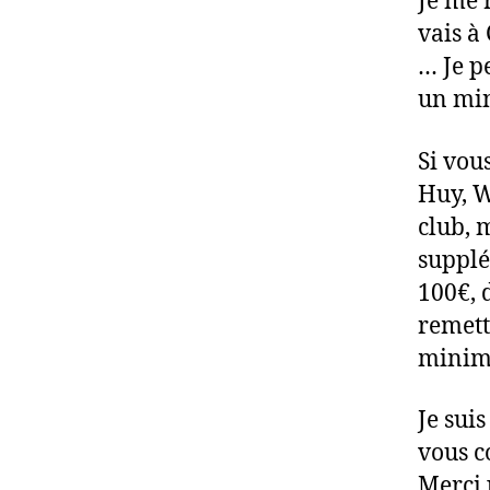
Je me 
vais à
… Je p
un mi
Si vou
Huy, W
club, 
supplé
100€, 
remett
minimu
Je sui
vous c
Merci 