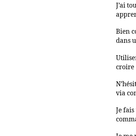
J’ai t
appren
Bien c
dans u
Utilise
croire 
N’hési
via con
Je fai
comma