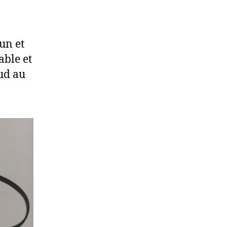
run et
able et
eud au