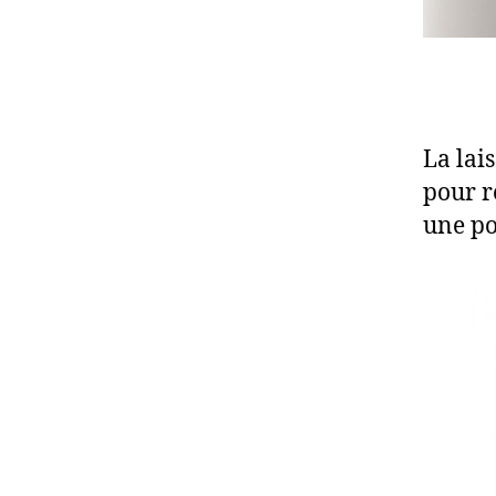
La lai
pour r
une po