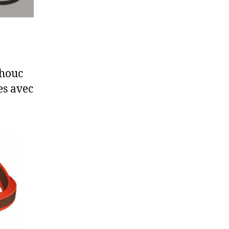
chouc
es avec