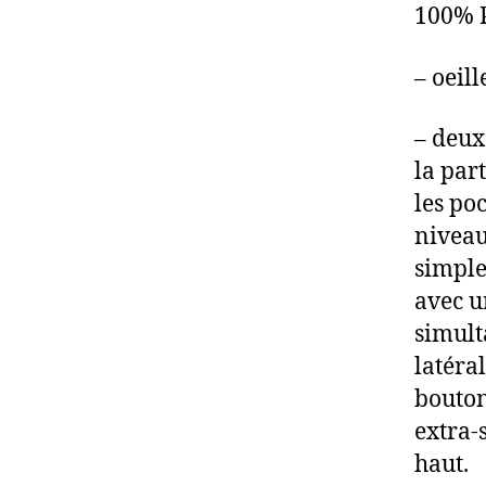
100% 
– oeil
– deux
la par
les poc
niveau
simple
avec u
simult
latéra
bouton
extra-
haut.