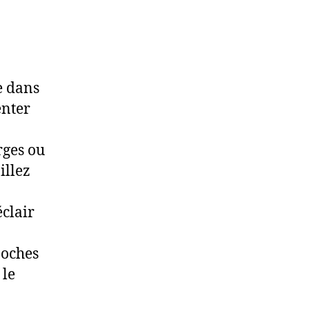
e dans
enter
rges ou
illez
éclair
poches
 le