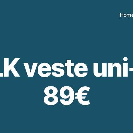
Hom
K veste uni
89€