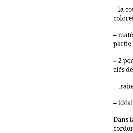
– la co
coloré
– maté
partie 
– 2 po
clés de
– trai
– idéa
Dans l
cordon