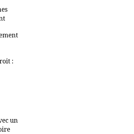
nes
nt
tement
oit :
avec un
oire