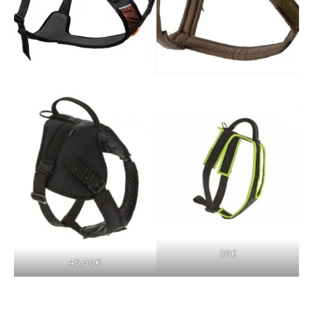
36€
46,50€