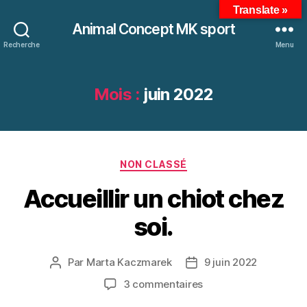
Translate »
Animal Concept MK sport
Recherche
Menu
Mois :
juin 2022
Catégories
NON CLASSÉ
Accueillir un chiot chez
soi.
Par
Marta Kaczmarek
9 juin 2022
Auteur
Date
de
de
sur
3 commentaires
l’article
l’article
Accueillir