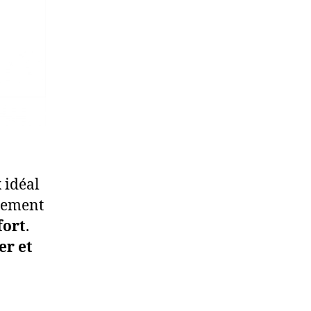
x idéal
èrement
fort
.
er et