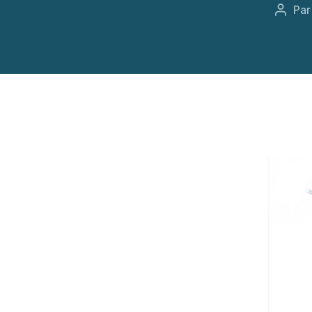
Pa
Auteu
de
l’artic