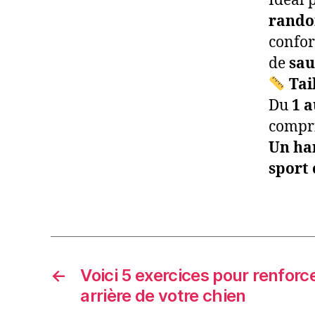
Idéal 
rando
confor
de
sau
Tai
Du
1 a
compri
Un ha
sport 
←
Voici 5 exercices pour renforce
arrière de votre chien