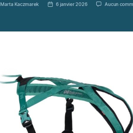
r
Marta Kaczmarek
6 janvier 2026
Aucun comm
r
Date
de
le
l’article