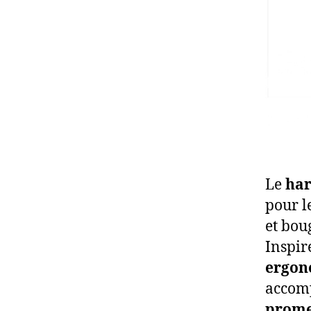
Le
har
pour l
et bou
Inspir
ergon
accomp
prome