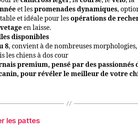
pour le
canicross léger
, la
course
, le
vélo
, la
nnée
et les
promenades dynamiques
, optio
table et idéale pour les
opérations de reche
vetage
en laisse.
lles disponibles
u 8
, convient à de nombreuses morphologies,
s les chiens à dos cour
rnais premium, pensé par des passionnés 
canin, pour révéler le meilleur de votre ch
r les pattes