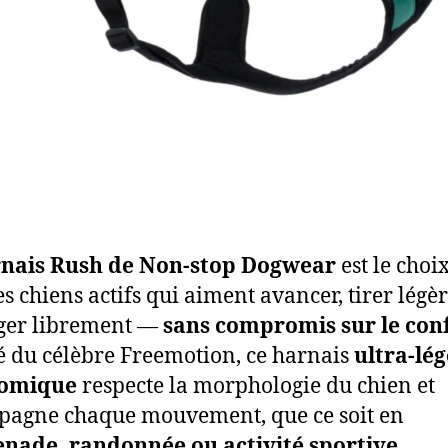
nais Rush de Non-stop Dogwear
est le choi
es chiens actifs qui aiment avancer, tirer lég
ger librement —
sans compromis sur le con
é du célèbre Freemotion, ce harnais
ultra-lég
omique
respecte la morphologie du chien et
agne chaque mouvement, que ce soit en
nade, randonnée ou activité sportive
.