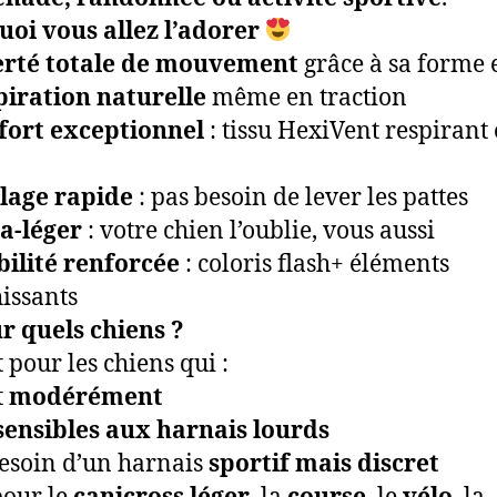
oi vous allez l’adorer
erté totale de mouvement
grâce à sa forme 
piration naturelle
même en traction
fort exceptionnel
: tissu HexiVent respirant 
ilage rapide
: pas besoin de lever les pattes
a-léger
: votre chien l’oublie, vous aussi
bilité renforcée
: coloris flash+ éléments
hissants
r quels chiens ?
 pour les chiens qui :
t
modérément
sensibles aux harnais lourds
besoin d’un harnais
sportif mais discret