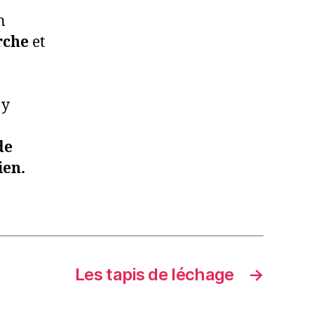
n
rche
et
 y
de
ien.
Les tapis de léchage
→